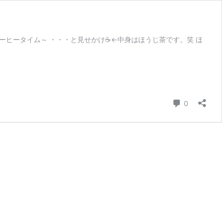
ーヒータイム～ ・・・と見せかけ☕←中身はほうじ茶です。笑 ほ
コメント
0