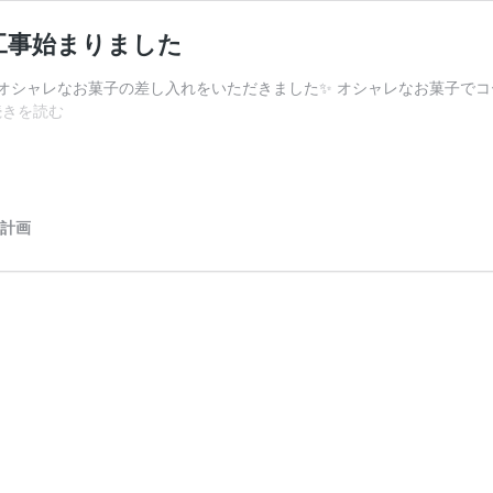
工事始まりました
オシャレなお菓子の差し入れをいただきました✨ オシャレなお菓子でコ
佐
続きを読む
久
市
新
子
田
合計画
に
て
リ
ノ
ベ
ー
シ
ョ
ン
カ
フ