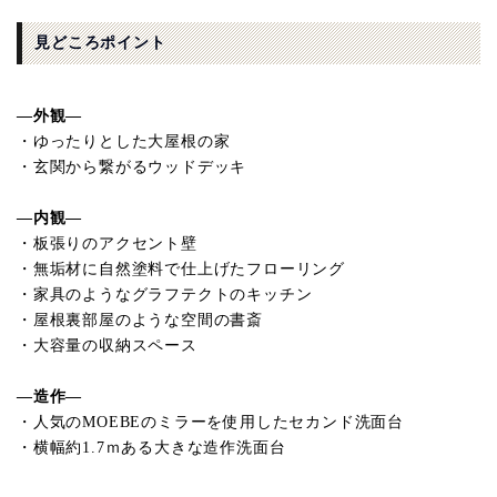
見どころポイント
—外観—
・ゆったりとした大屋根の家
・玄関から繋がるウッドデッキ
—内観—
・板張りのアクセント壁
・無垢材に自然塗料で仕上げたフローリング
・家具のようなグラフテクトのキッチン
・屋根裏部屋のような空間の書斎
・大容量の収納スペース
—造作—
・人気のMOEBEのミラーを使用したセカンド洗面台
・横幅約1.7ｍある大きな造作洗面台