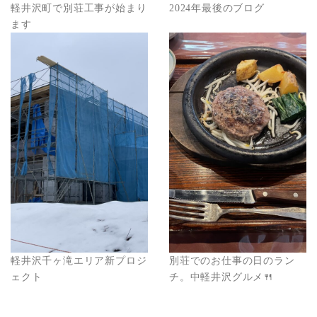
軽井沢町で別荘工事が始まり
2024年最後のブログ
ます
軽井沢千ヶ滝エリア新プロジ
別荘でのお仕事の日のラン
ェクト
チ。中軽井沢グルメ🍴