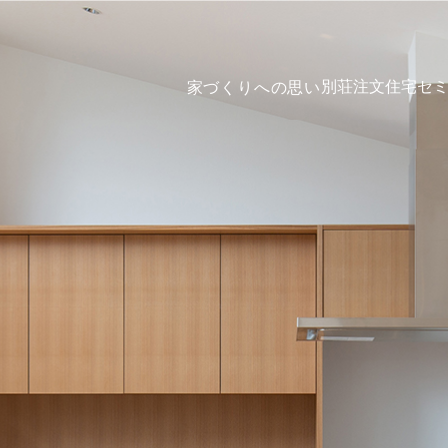
別荘
注文住宅
セ
家づくりへの思い
要
こだわりの家づくり
別荘
注文住宅
お知らせ・ブログ
セミオーダー住宅
「場所別」
スタイルギャラリー
イベント
リノベーション
お