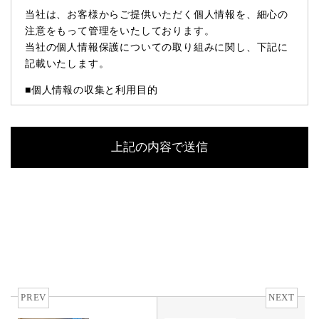
当社は、お客様からご提供いただく個人情報を、細心の
注意をもって管理をいたしております。
当社の個人情報保護についての取り組みに関し、下記に
記載いたします。
■個人情報の収集と利用目的
当社はお客様の個人情報を収集する際、あらかじめその
目的・利用内容をお知らせし、同意をいただいたうえで
個人情報の収集を行います。
当社は個人情報保護に関する法令を遵守すると共に、お
客様の個人情報を次の目的のために、その目的の範囲内
において、利用させていただきます。
お客様からのお問い合わせや、依頼内容に対応させて頂
くため
各種イベント・セミナーなどのご案内のため。
■個人情報の第三者への開示や提供
PREV
NEXT
当社は、ご提供いただいた個人情報については、以下の
いずれかに該当する場合を除き、いかなる第三者にも開