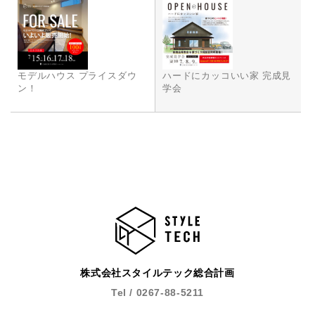
示・提供いたしません。
1）お問い合わせ、またはご要望に対し、適切な回答また
は対応をさせていただくためや、契約の責任を果たすた
め。
モデルハウス プライスダウ
ハードにカッコいい家 完成見
2）お客様の同意がある場合
ン！
学会
3）お客様個人を判別できない状態で開示する場合
4）法令等により開示を要求された場合
5）その他正当な理由のある場合
■個人情報の管理
当社は、お客様の個人情報については適切・慎重に管理
するとともに、外部への漏洩を防止します。
■個人情報の変更・取り消し
お客様にご提供いただきました個人情報について、訂
正・削除の希望があった場合、お客様本人によるもので
株式会社スタイルテック総合計画
あるあることが確認できた場合に限り、合理的な範囲で
Tel / 0267-88-5211
速やかに対応いたします。