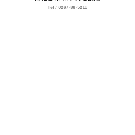
Tel / 0267-88-5211