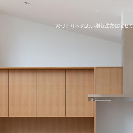
別荘
注文住宅
セ
家づくりへの思い
要
こだわりの家づくり
別荘
注文住宅
お知らせ・ブログ
セミオーダー住宅
「場所別」
スタイルギャラリー
イベント
リノベーション
お