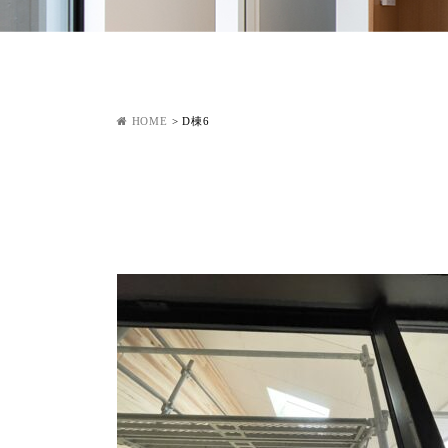
HOME
>
D棟6